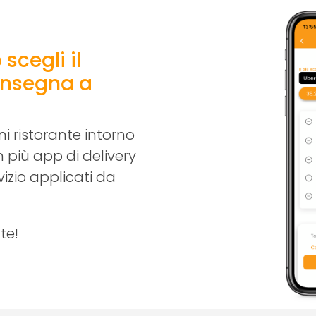
scegli il
consegna a
i ristorante intorno
 più app di delivery
vizio applicati da
te!