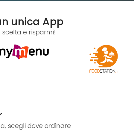
 un unica App
 scelta e risparmi!
r
na, scegli dove ordinare