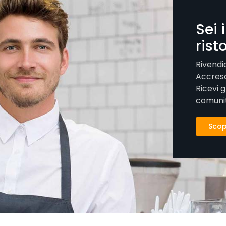
Sei 
rist
Rivendi
Accresci
Ricevi g
comuni
Scopr