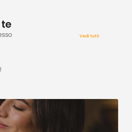
 te
esso
Vedi tutti
!