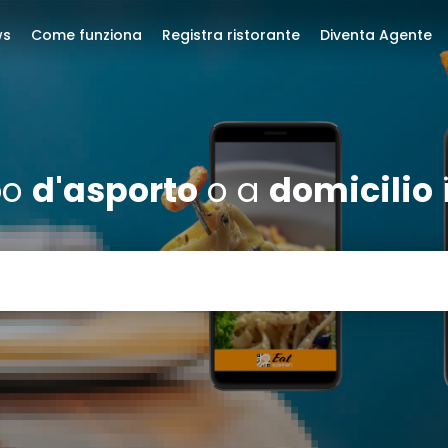
ws
Come funziona
Registra ristorante
Diventa Agente
bo
d'asporto
o a
domicilio